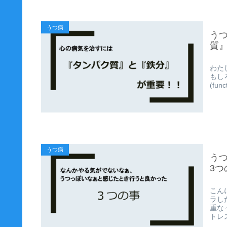
うつ病
う
質
わた
もし
(func
うつ病
う
3つ
こん
ラし
重な
トレス