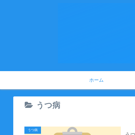
ホーム
うつ病
うつ病
う