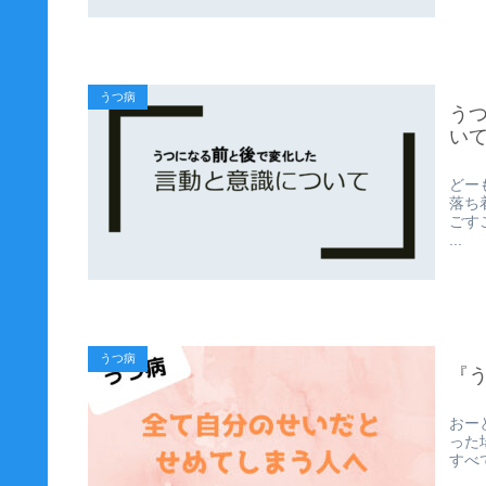
うつ病
う
い
どー
落ち
ごす
...
うつ病
『
おー
った
すべ