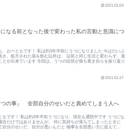
2021.02.03
つになる前となった後で変わった私の言動と意識につ
て
も、おーともです！ 私は約3年半前にうつになりました 今はだいぶ
着き、処方された薬を飲む以外は、 以前と同じ生活と変わらず、過
ことが出来ています 今回は、うつの症状が落ち着き自らを振り返り
2021.01.27
うつの事』 全部自分のせいだと責めてしまう人へ
ともです！ 私は約3年半前うつになり、現在も通院中です うつにな
場合だけではありませんが、 特に気持ちが落ちてしまったときに
て自分のせいだ、自分が悪いんだと 物事を全部悪い方に捉えて...