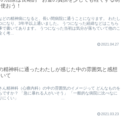
を使おう！
などの精神病になると、長い間病院に通うことになります。 わたし
つになり、3年半以上通いました。 うつになった経緯などはこちら
事で書いてあります。 うつになった当初は気分が落ちていて他のこ
く考...
2021.04.27
つの精神科に通ったわたしが感じた中の雰囲気と感想
ついて
さん精神科（心療内科）の中の雰囲気のイメージって どんなものを
ちですか？ 「急に暴れる人がいそう」 「一般的な病院に比べなに
入りにくい」 ...
2021.03.23