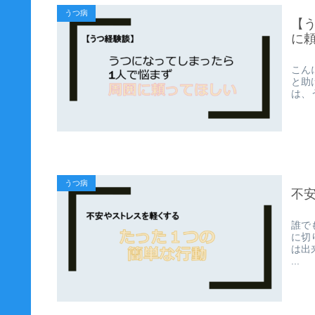
うつ病
【
に
こん
と助
は、
うつ病
不
誰で
に切
は出
...