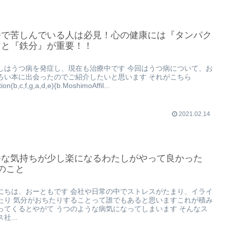
つで苦しんでいる人は必見！心の健康には『タンパク
』と『鉄分』が重要！！
しはうつ病を発症し、現在も治療中です 今回はうつ病について、お
ろい本に出会ったのでご紹介したいと思います それがこちら
tion(b,c,f,g,a,d,e){b.MoshimoAffil...
2021.02.14
つな気持ちが少し楽になるわたしがやって良かった
のこと
にちは、おーともです 会社や日常の中でストレスがたまり、イライ
たり 気分がおちたりすることって誰でもあると思いますこれが積み
ってくるとやがて うつのような病気になってしまいます そんなス
社...