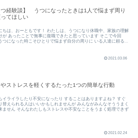
うつ経験談】 うつになったときは1人で悩まず周り
頼ってほしい
にちは、おーともです！ わたしは、うつになり休職中、家族の理解
けが あったことで無事に復職できたと思っています そこで今回
うつになった時こそひとりで悩まず自分の周りに いる人達に頼る...
2021.03.06
安やストレスを軽くするたった1つの簡単な行動
もイライラしたり不安になったり することはありますよね？ すぐ
り替えられる人はいいかもしれませんが みんながみんなそううまく
来ません そんなわたしもストレスや不安なことをうまく処理できず
2021.02.24