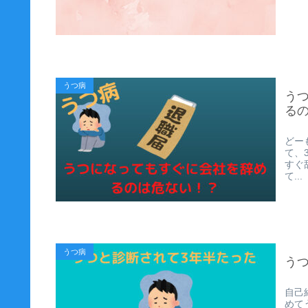
うつ病
う
る
どー
て、
すぐ
て...
うつ病
う
自己
めて