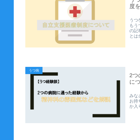
度
うつ
もう
の記
とは全
うつ病
2
に
みな
お持
か