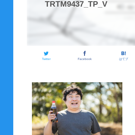
TRTM9437_TP_V
Twitter
Facebook
はてブ