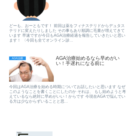
どーも、おーともです！ 前回は薬をフィナステリドからデュタス
テリドに変えたりしました その事もあり順調に毛量が増えてきて
います 早速ですが今日もAGA治療経過を報告していきたいと思い
ます！ 〈今回も全てオンライン診...
AGA治療始めるなら早めがい
AGA治療
い！手遅れになる前に
今回はAGA治療を始める時期についてお話したいと思います なぜ
このようなことを書くことにしたのか それは、 もし始めようと考
えているなら絶対に早めがいい！からです 今現在AGAで悩んでい
る方は少なからずいることと思...