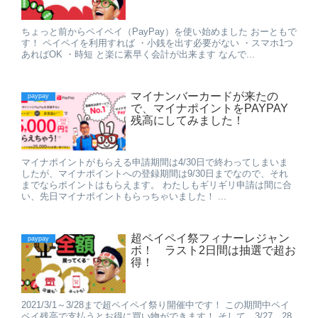
ちょっと前からペイペイ（PayPay）を使い始めました おーともで
す！ ペイペイを利用すれば ・小銭を出す必要がない ・スマホ1つ
あればOK ・時短 と楽に素早く会計が出来ます なんで...
マイナンバーカードが来たの
paypay
で、マイナポイントをPAYPAY
残高にしてみました！
マイナポイントがもらえる申請期間は4/30日で終わってしまいま
したが、マイナポイントへの登録期間は9/30日までなので、それ
までならポイントはもらえます。 わたしもギリギリ申請は間に合
い、先日マイナポイントもらっちゃいました！ ...
超ペイペイ祭フィナーレジャン
paypay
ボ！ ラスト2日間は抽選で超お
得！
2021/3/1～3/28まで超ペイペイ祭り開催中です！ この期間中ペイ
ペイ残高で支払うとお得に買い物ができます！ そして、3/27、28