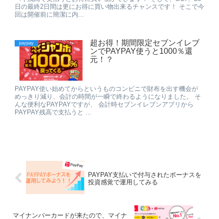
日の最終2日間は更にお得に買い物出来るチャンスです！ そこで今
回は開催前に簡潔に内...
超お得！期間限定セブンイレブ
paypay
ンでPAYPAY使うと1000％還
元！？
PAYPAY使い始めてからというものコンビニで財布を出す機会が
めっきり減り、会計の時間が一瞬で終わるようになりました。 そ
んな便利なPAYPAYですが、 会計時セブンイレブンアプリから
PAYPAY残高で支払うと ...
PAYPAY支払いで付与されたボーナスを
投資感覚で運用してみる
マイナンバーカードが来たので、マイナ