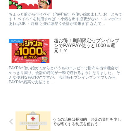
ちょっと前からペイペイ（PayPay）を使い始めました おーともで
す！ ペイペイを利用すれば ・小銭を出す必要がない ・スマホ1つ
あればOK ・時短 と楽に素早く会計が出来ます なんで...
超お得！期間限定セブンイレブ
paypay
ンでPAYPAY使うと1000％還
元！？
PAYPAY使い始めてからというものコンビニで財布を出す機会が
めっきり減り、会計の時間が一瞬で終わるようになりました。 そ
んな便利なPAYPAYですが、 会計時セブンイレブンアプリから
PAYPAY残高で支払うと ...
うつの治療は長期的 お金の負担を少し
でも軽くする制度を使おう！