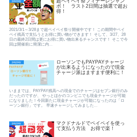
超ペイペイ祭フィナーレジャン
paypay
ボ！ ラスト2日間は抽選で超お
得！
2021/3/1～3/28まで超ペイペイ祭り開催中です！ この期間中ペイ
ペイ残高で支払うとお得に買い物ができます！ そして、3/27、28
日の最終2日間は更にお得に買い物出来るチャンスです！ そこで今
回は開催前に簡潔に内...
ローソンでもPAYPAYチャージ
paypay
が出来るようになったので現金
チャージ派はますます便利に！
いままでは、PAYPAY残高への現金でのチャージはセブン銀行のみ
だったのですが、 やっとほかのコンビニでも現金チャージが可能
になりました！今回新たに現金チャージが可能になったのは「ロ
ーソン銀行」です。 早速チャージしてみました...
マクドナルドでペイペイを使っ
paypay
て支払う方法 お得で楽！